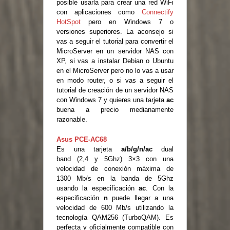
posible usarla para crear una red WiFi
con aplicaciones como
Connectify
HotSpot
pero en Windows 7 o
versiones superiores. La aconsejo si
vas a seguir el tutorial para convertir el
MicroServer en un servidor NAS con
XP, si vas a instalar Debian o Ubuntu
en el MicroServer pero no lo vas a usar
en modo router, o si vas a seguir el
tutorial de creación de un servidor NAS
con Windows 7 y quieres una tarjeta
ac
buena a precio medianamente
razonable.
Asus PCE-AC68
Es una tarjeta
a/b/g/n/ac
dual
band (2,4 y 5Ghz) 3×3 con una
velocidad de conexión máxima de
1300 Mb/s en la banda de 5Ghz
usando la especificación
ac
. Con la
especificación
n
puede llegar a una
velocidad de 600 Mb/s utilizando la
tecnología QAM256 (TurboQAM). Es
perfecta y oficialmente compatible con