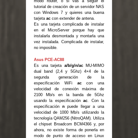
modo router, o si vas a seguir el
tutorial de creación de un servidor NAS
con Windows 7 y quieres una buena
tarjeta
ac
con extender de antena.
Es una tarjeta complicada de instalar
en el MicroServer porque hay que
instalarla desmontada y montarla una
vez instalada. Complicada de instalar,
no imposible.
Asus PCE-AC88
Es una tarjeta
a/b/g/n/ac
MU-MIMO
dual band (2,4 y 5Ghz) 4×4 de la
segunda generación de la
especificación WiFi
ac
con una
velocidad de conexión máxima de
2100 Mb/s en la banda de 5Ghz
usando la especificación
ac
. Con la
especificación
n
puede llegar a una
velocidad de 1000 Mb/s utilizando la
tecnología QAM256 (NitroQAM). Utiliza
el chipset Broadcom BCM4366 y, por
ahora, no existe forma de ponerla en
modo de punto de acceso en Linux