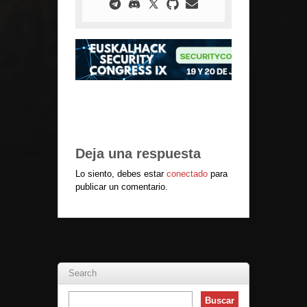
Deja una respuesta
Lo siento, debes estar
conectado
para
publicar un comentario.
Search