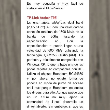
Es muy pequeña y muy fácil de
instalar en el MicroServer.
TP-Link Archer T9E
Es una tarjeta a/b/g/n/ac dual band
(2,4 y 5Ghz) 3×3 con una velocidad de
conexión máxima de 1300 Mb/s en la
banda de 5Ghz usando la
especificación ac. Con la
especificación n puede llegar a una
velocidad de 600 Mb/s utilizando la
tecnología QAM256 (TurboQAM). Es
perfecta y oficialmente compatible con
Windows XP, lo que la hace una de las
pocas tarjetas
ac
compatibles con XP.
Utiliza el chipset Broadcom BCM4360
y, por ahora, no existe forma de
ponerla en modo de punto de acceso
en Linux porque Broadcom no suelta
los drivers para ello. Aunque puede que
en un futuro no muy lejano la
comunidad de Linux desarrolle un
driver abierto. Sin embargo, si que es