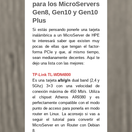
para los MicroServers
Gen8, Gen10 y Gen10
Plus
Si estás pensando ponerle una tarjeta
inalámbrica a un MicroServer de HPE
te interesará saber que existen muy
pocas de ellas que tengan el factor-
forma PCIe y que, al mismo tiempo,
sean medianamente decentes. Aquí te
dejo una lista con las mejores:
TP-Link TL-WDN4800
Es una tarjeta
a/b/g/n
dual band (2,4 y
5Ghz) 3×3 con una velocidad de
conexión máxima de 450 Mb/s. Utiliza
el chipset Atheros AR9380 y es
perfectamente compatible con el modo
punto de acceso para ponerla en modo
router en Linux. La aconsejo si vas a
seguir el tutorial para convertir el
MicroServer en un Router con Debian
8.