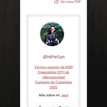
Ver como PDF
@NiPeGun
Técnico superior de ASIR
Especialista CETI de
ciberseguridad
Campeón de Cyberlehia
2025
Más sobre mí,
aquí