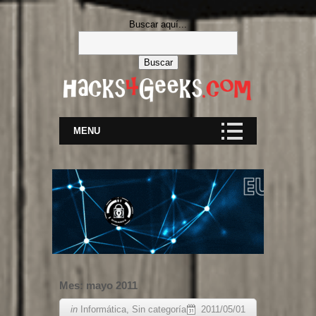
Buscar aquí...
MENU
Mes:
mayo 2011
in
Informática
,
Sin categoría
2011/05/01