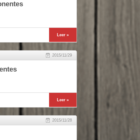
onentes
Leer »
2015/11/29
entes
Leer »
2015/11/28