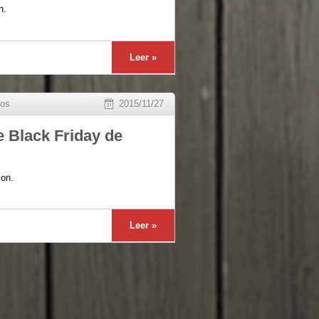
n.
Leer »
tos
2015/11/27
 Black Friday de
zon.
Leer »