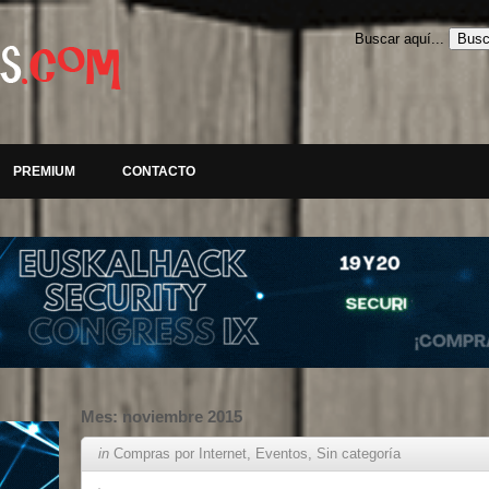
Buscar aquí...
PREMIUM
CONTACTO
Mes:
noviembre 2015
in
Compras por Internet
,
Eventos
,
Sin categoría