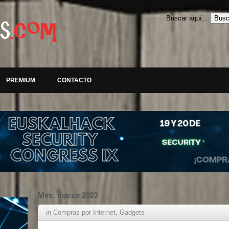
Buscar aquí...
PREMIUM
CONTACTO
Mes:
marzo 2023
in
Compras por Internet
,
Gadgets