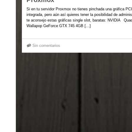
Si en tu servidor Proxmox no tienes pinchada una gráfica PCI
integrada, pero aún así quieres tener la posibilidad de admin
te aconsejo estas gráficas single slot, baratas: NVIDIA Q
Wallapop GeForce GTX 745 4GB […]
Sin comentarios