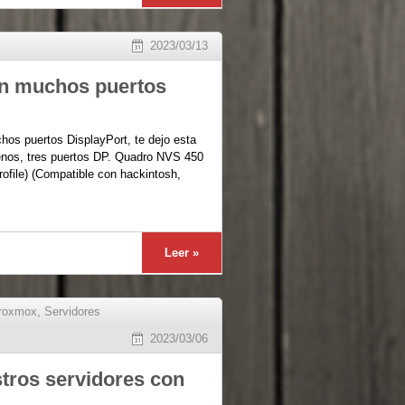
2023/03/13
on muchos puertos
hos puertos DisplayPort, te dejo esta
 menos, tres puertos DP. Quadro NVS 450
file) (Compatible con hackintosh,
Leer »
roxmox
,
Servidores
2023/03/06
stros servidores con