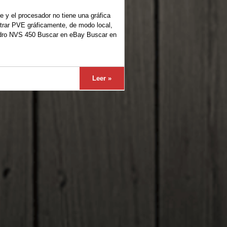
e y el procesador no tiene una gráfica
istrar PVE gráficamente, de modo local,
uadro NVS 450 Buscar en eBay Buscar en
Leer »