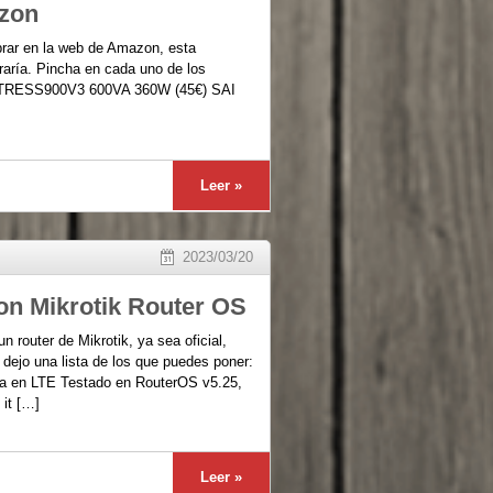
azon
prar en la web de Amazon, esta
aría. Pincha en cada uno de los
ORTRESS900V3 600VA 360W (45€) SAI
Leer »
2023/03/20
on Mikrotik Router OS
n router de Mikrotik, ya sea oficial,
 dejo una lista de los que puedes poner:
en LTE Testado en RouterOS v5.25,
it […]
Leer »