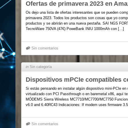
Ofertas de primavera 2023 en Am
Os dejo una lista de ofertas interesantes que se pueden com
primavera 2023. Todos los productos son cosas que yo compr
productos y se abrirán en una nueva pestaña. SAI NGS F
TecnoWare 750VA (47€) PoweBank INIU 1000mAh con […]
Sin comentarios
in
Sin categoría
Dispositivos mPCIe compatibles c
Si estás pensando en instalar algún dispositivo mini-PCIe en u
virtualizado con PCI Passthrough o en baremetal x86, aquí te
MÓDEMS Sierra Wireless MC7710/MC7700/MC7750 Funciona 
v6.0 and 6.40RC43 Indicaciones: If modem uses firmware 3.5 
Sin comentarios