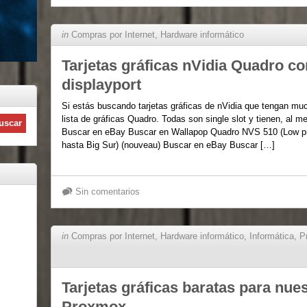
in
Compras por Internet
,
Hardware informático
Tarjetas gráficas nVidia Quadro c
displayport
Si estás buscando tarjetas gráficas de nVidia que tengan muc
lista de gráficas Quadro. Todas son single slot y tienen, al
Buscar en eBay Buscar en Wallapop Quadro NVS 510 (Low pro
hasta Big Sur) (nouveau) Buscar en eBay Buscar […]
Sin comentarios
in
Compras por Internet
,
Hardware informático
,
Informática
,
P
Tarjetas gráficas baratas para nue
Proxmox