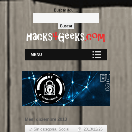
Buscar aquí...
MENU
Mes:
diciembre 2013
in
Sin categoría
,
Social
2013/12/25