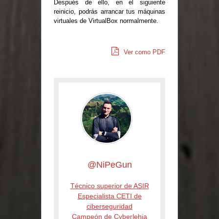
Después de ello, en el siguiente
reinicio, podrás arrancar tus máquinas
virtuales de VirtualBox normalmente.
Ver como PDF
@NiPeGun
Técnico superior de ASIR
Especialista CETI de
ciberseguridad
Campeón de Cyberlehia