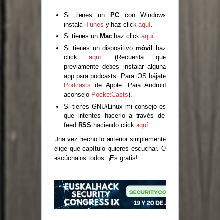
Si tienes un
PC
con Windows
instala
iTunes
y haz click
aquí
.
Si tienes un
Mac
haz click
aquí
.
Si tienes un dispositivo
móvil
haz
click
aquí
. (Recuerda que
previamente debes instalar alguna
app para podcasts. Para iOS bájate
Podcasts
de Apple. Para Android
aconsejo
PocketCasts
).
Si tienes GNU/Linux mi consejo es
que intentes hacerlo a través del
feed
RSS
haciendo click
aquí
.
Una vez hecho lo anterior simplemente
elige que capítulo quieres escuchar. O
escúchalos todos. ¡Es gratis!