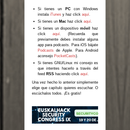
Si tienes un
PC
con Windows
instala
iTunes
y haz click
aquí
.
Si tienes un
Mac
haz click
aquí
.
Si tienes un dispositivo
móvil
haz
click
aquí
. (Recuerda que
previamente debes instalar alguna
app para podcasts. Para iOS bájate
Podcasts
de Apple. Para Android
aconsejo
PocketCasts
).
Si tienes GNU/Linux mi consejo es
que intentes hacerlo a través del
feed
RSS
haciendo click
aquí
.
Una vez hecho lo anterior simplemente
elige que capítulo quieres escuchar. O
escúchalos todos. ¡Es gratis!