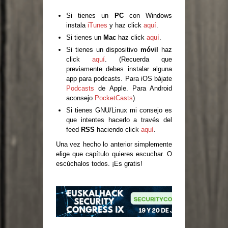
Si tienes un
PC
con Windows
instala
iTunes
y haz click
aquí
.
Si tienes un
Mac
haz click
aquí
.
Si tienes un dispositivo
móvil
haz
click
aquí
. (Recuerda que
previamente debes instalar alguna
app para podcasts. Para iOS bájate
Podcasts
de Apple. Para Android
aconsejo
PocketCasts
).
Si tienes GNU/Linux mi consejo es
que intentes hacerlo a través del
feed
RSS
haciendo click
aquí
.
Una vez hecho lo anterior simplemente
elige que capítulo quieres escuchar. O
escúchalos todos. ¡Es gratis!