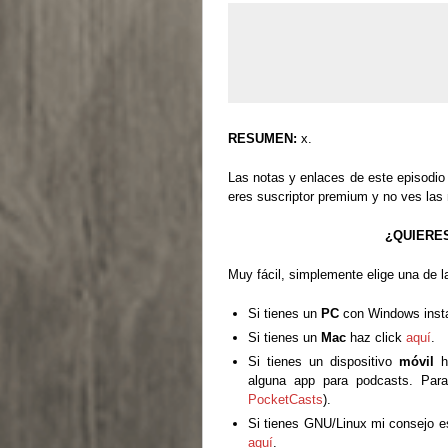
RESUMEN:
x.
Las notas y enlaces de este episodio 
eres suscriptor premium y no ves las 
¿QUIERE
Muy fácil, simplemente elige una de l
Si tienes un
PC
con Windows inst
Si tienes un
Mac
haz click
aquí
.
Si tienes un dispositivo
móvil
h
alguna app para podcasts. Par
PocketCasts
).
Si tienes GNU/Linux mi consejo es
aquí
.