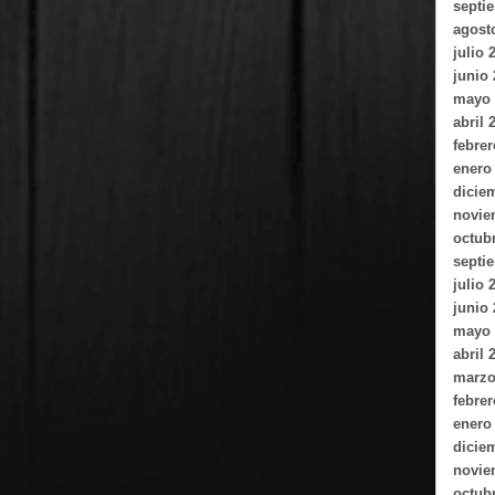
septi
agost
julio 
junio
mayo 
abril 
febrer
enero
dicie
novie
octub
septi
julio 
junio
mayo 
abril 
marzo
febrer
enero
dicie
novie
octub