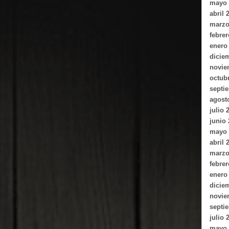
mayo 
abril 
marzo
febrer
enero
dicie
novie
octub
septi
agost
julio 
junio
mayo 
abril 
marzo
febrer
enero
dicie
novie
septi
julio 
mayo 