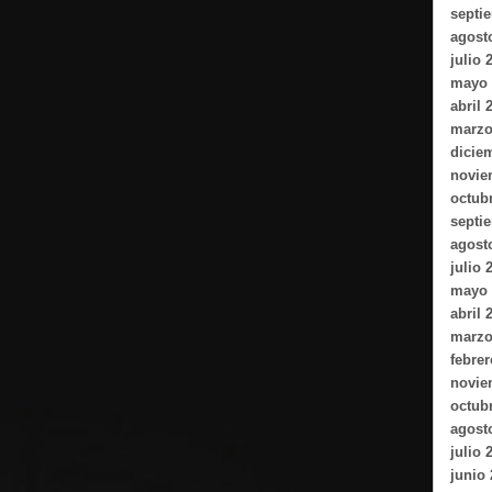
septi
agost
julio 
mayo 
abril 
marzo
dicie
novie
octub
septi
agost
julio 
mayo 
abril 
marzo
febrer
novie
octub
agost
julio 
junio