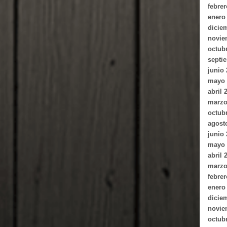
febrer
enero
dicie
novie
octub
septi
junio
mayo 
abril 
marzo
octub
agost
junio
mayo 
abril 
marzo
febrer
enero
dicie
novie
octub