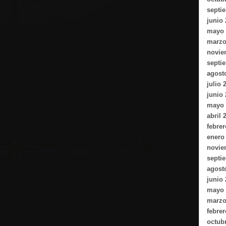
septi
junio
mayo 
marzo
novie
septi
agost
julio 
junio
mayo 
abril 
febrer
enero
novie
septi
agost
junio
mayo 
marzo
febrer
octub