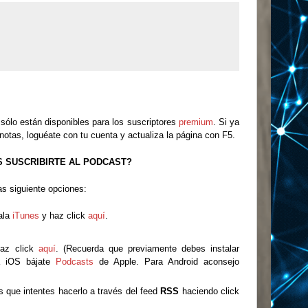
sólo están disponibles para los suscriptores
premium
. Si ya
notas, loguéate con tu cuenta y actualiza la página con F5.
S SUSCRIBIRTE AL PODCAST?
as siguiente opciones:
ala
iTunes
y haz click
aquí
.
az click
aquí
. (Recuerda que previamente debes instalar
a iOS bájate
Podcasts
de Apple. Para Android aconsejo
 que intentes hacerlo a través del feed
RSS
haciendo click