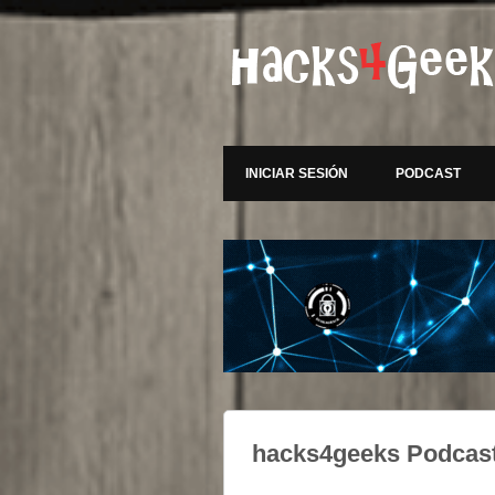
INICIAR SESIÓN
PODCAST
hacks4geeks Podcast