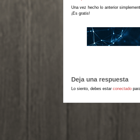
Una vez hecho lo anterior simplement
¡Es gratis!
Deja una respuesta
Lo siento, debes estar
conectado
para