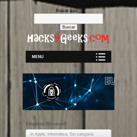
Buscar aquí...
MENU
Etiqueta:
Microsoft
in
Apple
,
Informática
,
Sin categoría