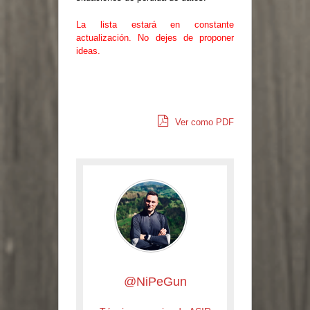
La lista estará en constante
actualización. No dejes de proponer
ideas.
Ver como PDF
@NiPeGun