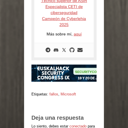
Técnico superior de ASIR
Especialista CETI de
ciberseguridad
Campeón de Cyberlehia
2025
Más sobre mí,
aquí
Etiquetas:
fallos
,
Microsoft
Deja una respuesta
Lo siento, debes estar
conectado
para