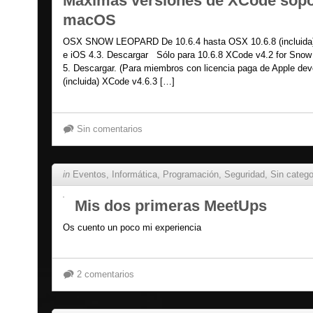
Máximas versiones de XCode sopo
macOS
OSX SNOW LEOPARD De 10.6.4 hasta OSX 10.6.8 (incluida
e iOS 4.3. Descargar Sólo para 10.6.8 XCode v4.2 for Sno
5. Descargar. (Para miembros con licencia paga de Apple de
(incluida) XCode v4.6.3 […]
Sin comentarios
in
Eventos
,
Informática
,
Programación
,
Seguridad
,
Sin catego
Mis dos primeras MeetUps
Os cuento un poco mi experiencia
2 comentarios