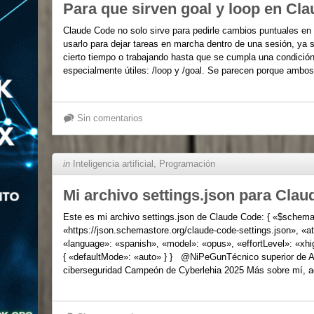
Para que sirven goal y loop en Cl
Claude Code no solo sirve para pedirle cambios puntuales en
usarlo para dejar tareas en marcha dentro de una sesión, ya
cierto tiempo o trabajando hasta que se cumpla una condició
especialmente útiles: /loop y /goal. Se parecen porque ambo
Sin comentarios
in
Inteligencia artificial
,
Programación
Mi archivo settings.json para Cla
Este es mi archivo settings.json de Claude Code: { «$schema
«https://json.schemastore.org/claude-code-settings.json», «att
«language»: «spanish», «model»: «opus», «effortLevel»: «xhi
{ «defaultMode»: «auto» } } @NiPeGunTécnico superior de A
ciberseguridad Campeón de Cyberlehia 2025 Más sobre mí, 