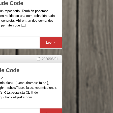
aude Code
 un repositorio. También podemos
 sea repitiendo una comprobación cada
n concreta. Ahí entran dos comandos
s permiten que […]
Leer »
2026/06/01
ude Code
»:
ribution»: { «coauthored»: false },
gh», «showTips»: false, «permissions»:
SIR Especialista CETI de
aquí hacks4geeks.com