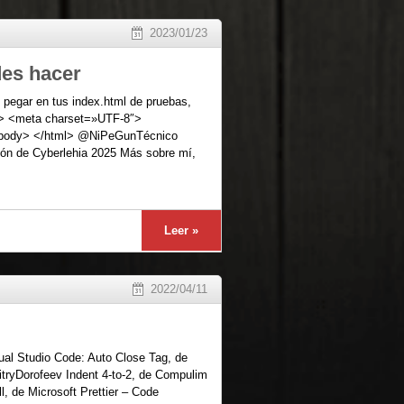
2023/01/23
des hacer
 pegar en tus index.html de pruebas,
d> <meta charset=»UTF-8″>
</body> </html> @NiPeGunTécnico
eón de Cyberlehia 2025 Más sobre mí,
Leer »
2022/04/11
sual Studio Code: Auto Close Tag, de
tryDorofeev Indent 4-to-2, de Compulim
l, de Microsoft Prettier – Code