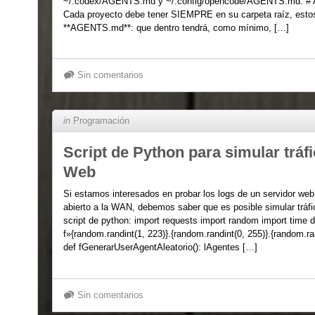
~/.codex/AGENTS.md y ~/.config/opencode/AGENTS.md: # Arc
Cada proyecto debe tener SIEMPRE en su carpeta raíz, estos 
**AGENTS.md**: que dentro tendrá, como mínimo, […]
Sin comentarios
in
Programación
Script de Python para simular tráf
Web
Si estamos interesados en probar los logs de un servidor we
abierto a la WAN, debemos saber que es posible simular tráfic
script de python: import requests import random import time de
f»{random.randint(1, 223)}.{random.randint(0, 255)}.{random.ra
def fGenerarUserAgentAleatorio(): lAgentes […]
Sin comentarios