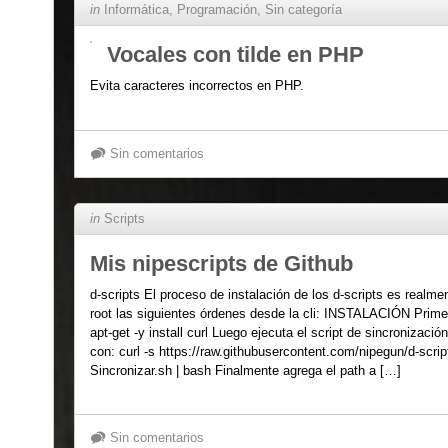
in
Informática
,
Programación
,
Sin categoría
Vocales con tilde en PHP
Evita caracteres incorrectos en PHP.
Sin comentarios
in
Scripts
Mis nipescripts de Github
d-scripts El proceso de instalación de los d-scripts es realm
root las siguientes órdenes desde la cli: INSTALACIÓN Primer
apt-get -y install curl Luego ejecuta el script de sincronizaci
con: curl -s https://raw.githubusercontent.com/nipegun/d-scri
Sincronizar.sh | bash Finalmente agrega el path a […]
Sin comentarios