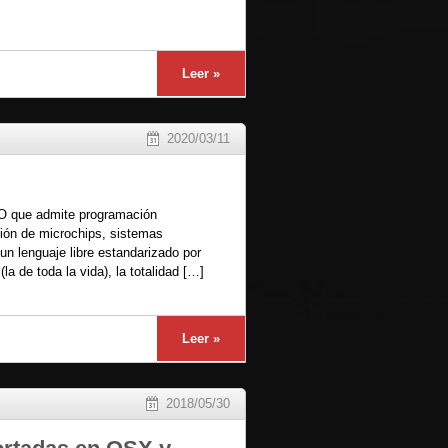
Leer »
2020/03/11
O que admite programación
ción de microchips, sistemas
n lenguaje libre estandarizado por
de toda la vida), la totalidad […]
Leer »
2018/05/30