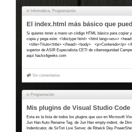
in
Informática
,
Programación
El index.html más básico que pue
Si quieres tener a mano un código HTML básico para copiar y
copia y pega este: <!doctype html> <html lang=»es»> <hea
<title>Título</title> </head> <body> <p>Contenido</p> 
superior de ASIR Especialista CETI de ciberseguridad Camp
aquí hacks4geeks.com
Sin comentarios
in
Programación
Mis plugins de Visual Studio Code
Esta es la lista de todos los plugins que uso en Microsoft Vi
Jun Han Auto Rename Tag, de Jun Han empty-indent, de Dimi
Indenticator, de SirTori Live Server, de Ritwick Dey PowerShel