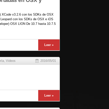
rtadas en OSX y
) XCode v3.2.6 con los SDKs de OSX
w Leopard con los SDKs de OSX e iOS
veloper) OSX LION De 10.7 hasta 10.7.5
Leer »
ría
,
Videos
2016/05/01
Leer »