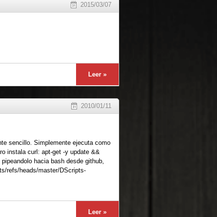
2015/03/07
Leer »
2010/01/11
ente sencillo. Simplemente ejecuta como
o instala curl: apt-get -y update &&
ón pipeandolo hacia bash desde github,
pts/refs/heads/master/DScripts-
Leer »