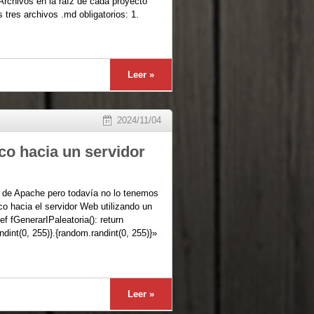
hivos en la raíz de cada proyecto
tres archivos .md obligatorios: 1.
Leer »
2024/11/04
ico hacia un servidor
b de Apache pero todavía no lo tenemos
o hacia el servidor Web utilizando un
f fGenerarIPaleatoria(): return
ndint(0, 255)}.{random.randint(0, 255)}»
Leer »