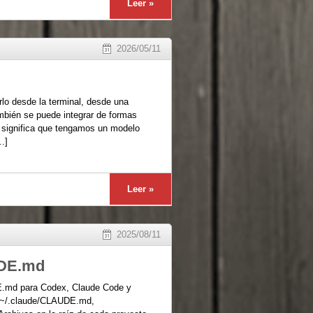
Leer »
2026/05/11
lo desde la terminal, desde una
ambién se puede integrar de formas
o significa que tengamos un modelo
…]
Leer »
2025/08/11
UDE.md
.md para Codex, Claude Code y
s ~/.claude/CLAUDE.md,