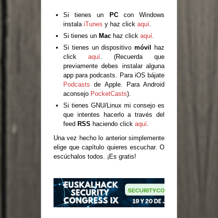
Si tienes un
PC
con Windows
instala
iTunes
y haz click
aquí
.
Si tienes un
Mac
haz click
aquí
.
Si tienes un dispositivo
móvil
haz
click
aquí
. (Recuerda que
previamente debes instalar alguna
app para podcasts. Para iOS bájate
Podcasts
de Apple. Para Android
aconsejo
PocketCasts
).
Si tienes GNU/Linux mi consejo es
que intentes hacerlo a través del
feed
RSS
haciendo click
aquí
.
Una vez hecho lo anterior simplemente
elige que capítulo quieres escuchar. O
escúchalos todos. ¡Es gratis!