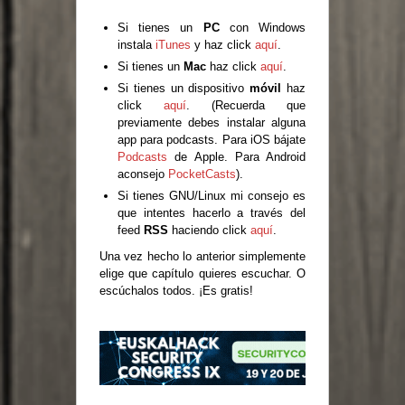
Si tienes un
PC
con Windows
instala
iTunes
y haz click
aquí
.
Si tienes un
Mac
haz click
aquí
.
Si tienes un dispositivo
móvil
haz
click
aquí
. (Recuerda que
previamente debes instalar alguna
app para podcasts. Para iOS bájate
Podcasts
de Apple. Para Android
aconsejo
PocketCasts
).
Si tienes GNU/Linux mi consejo es
que intentes hacerlo a través del
feed
RSS
haciendo click
aquí
.
Una vez hecho lo anterior simplemente
elige que capítulo quieres escuchar. O
escúchalos todos. ¡Es gratis!