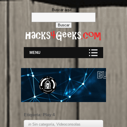
Buscar aquí...
MENU
Etiqueta:
Play 4
in
Sin categoría
,
Videoconsolas