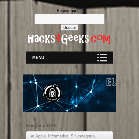
Buscar aquí...
MENU
Etiqueta:
OSX
in
Apple
,
Informática
,
Sin categoría
,