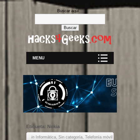
Buscar aquí...
MENU
Etiqueta:
Nokia
in
Informática
,
Sin categoría
,
Telefonía móvil