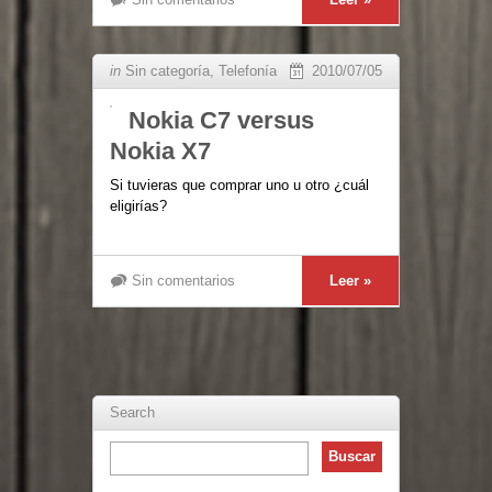
in
Sin categoría
,
Telefonía
2010/07/05
Nokia C7 versus
Nokia X7
Si tuvieras que comprar uno u otro ¿cuál
eligirías?
Sin comentarios
Leer »
Search