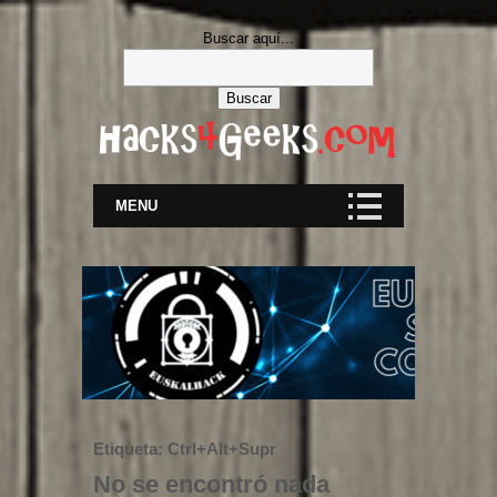
Buscar aquí...
MENU
Etiqueta:
Ctrl+Alt+Supr
No se encontró nada