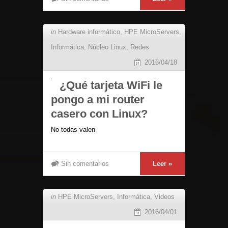
in
Hardware informático
,
HPE MicroServers
,
Informática
,
Núcleo Linux
,
Redes
2016/04/18
¿Qué tarjeta WiFi le
pongo a mi router
casero con Linux?
No todas valen
Sin comentarios
Leer »
in
HPE MicroServers
,
Informática
,
Videos
2016/04/01