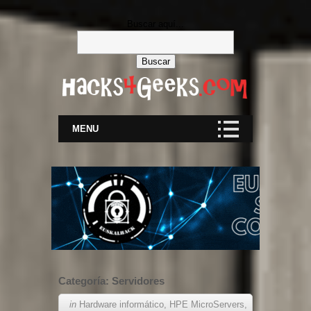
Buscar aquí...
MENU
Categoría:
Servidores
in
Hardware informático
,
HPE MicroServers
,