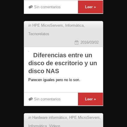
Sin comentarios
Leer »
in
HPE MicroServers
,
Informática
,
Tecnorelatos
2016/03/02
Diferencias entre un
disco de escritorio y un
disco NAS
Parecen iguales pero no lo son.
Sin comentarios
Leer »
in
Hardware informático
,
HPE MicroServers
,
Informática
,
Videos