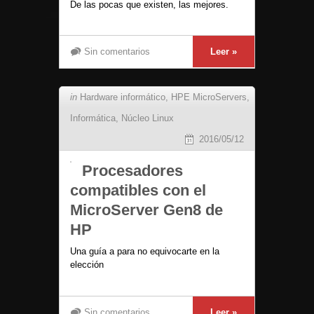
De las pocas que existen, las mejores.
Sin comentarios
Leer »
in
Hardware informático
,
HPE MicroServers
,
Informática
,
Núcleo Linux
2016/05/12
Procesadores
compatibles con el
MicroServer Gen8 de
HP
Una guía a para no equivocarte en la
elección
Sin comentarios
Leer »