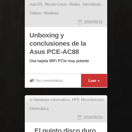
macOS
,
Núcleo Linux
,
Redes
,
Servidores
,
Videos
,
Windows
2016/08/11
Unboxing y
conclusiones de la
Asus PCE-AC88
Una tarjeta WiFi PCIe muy potente
Sin comentarios
Leer »
in
Hardware informático
,
HPE MicroServers
,
Informática
2016/05/26
El quinto disco duro