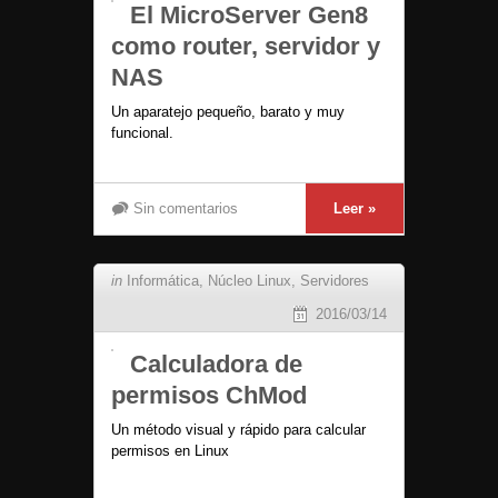
El MicroServer Gen8
como router, servidor y
NAS
Un aparatejo pequeño, barato y muy
funcional.
Sin comentarios
Leer »
in
Informática
,
Núcleo Linux
,
Servidores
2016/03/14
Calculadora de
permisos ChMod
Un método visual y rápido para calcular
permisos en Linux