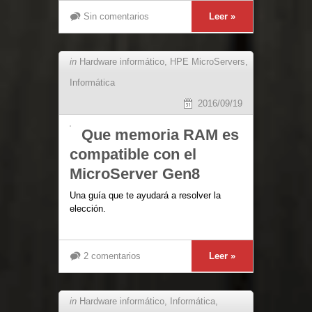
Sin comentarios
Leer »
in
Hardware informático
,
HPE MicroServers
,
Informática
2016/09/19
Que memoria RAM es
compatible con el
MicroServer Gen8
Una guía que te ayudará a resolver la
elección.
2 comentarios
Leer »
in
Hardware informático
,
Informática
,