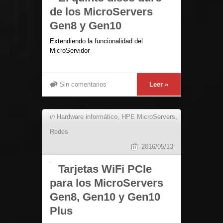
de los MicroServers
Gen8 y Gen10
Extendiendo la funcionalidad del
MicroServidor
Sin comentarios
Leer »
in
Hardware informático
,
HPE MicroServers
,
Redes
2016/05/13
Tarjetas WiFi PCIe
para los MicroServers
Gen8, Gen10 y Gen10
Plus