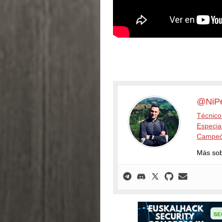
@NiP
Técnico
Especia
Campeó
Más so