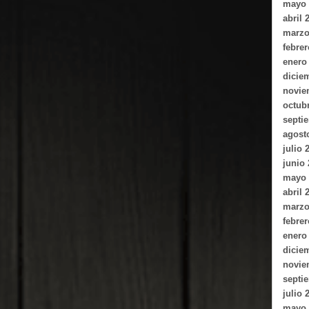
mayo 
abril 
marzo
febrer
enero
dicie
novie
octub
septi
agost
julio 
junio
mayo 
abril 
marzo
febrer
enero
dicie
novie
septi
julio 
mayo 