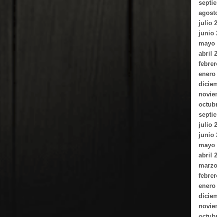
septi
agost
julio 
junio
mayo 
abril 
febrer
enero
dicie
novie
octub
septi
julio 
junio
mayo 
abril 
marzo
febrer
enero
dicie
novie
octub