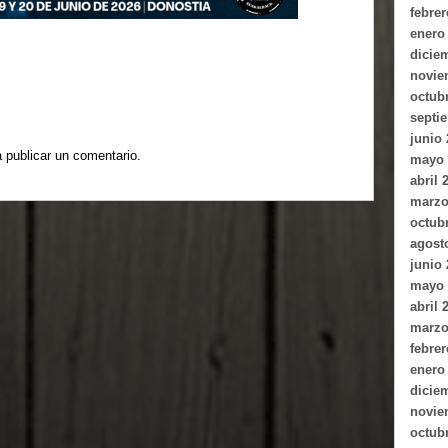
febrer
enero
dicie
novie
octub
septi
junio
 publicar un comentario.
mayo 
abril 
marzo
octub
agost
junio
mayo 
abril 
marzo
febrer
enero
dicie
novie
octub