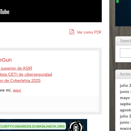
Ver como PDF
Searc
eGun
 superior de ASIR
lista CETI de ciberseguridad
Archi
n de Cyberlehia 2025
julio 
bre mí,
aquí
junio
mayo 
septi
agost
julio 
junio
marzo