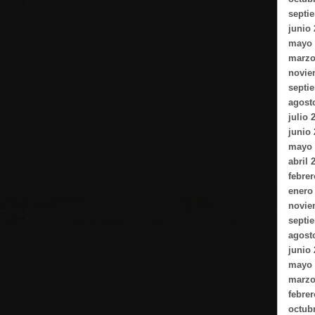
septi
junio
mayo 
marzo
novie
septi
agost
julio 
junio
mayo 
abril 
febrer
enero
novie
septi
agost
junio
mayo 
marzo
febrer
octub