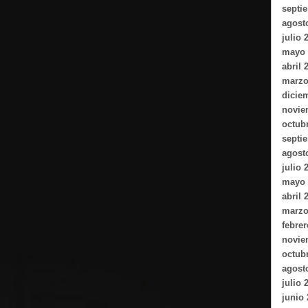
septi
agost
julio 
mayo 
abril 
marzo
dicie
novie
octub
septi
agost
julio 
mayo 
abril 
marzo
febrer
novie
octub
agost
julio 
junio