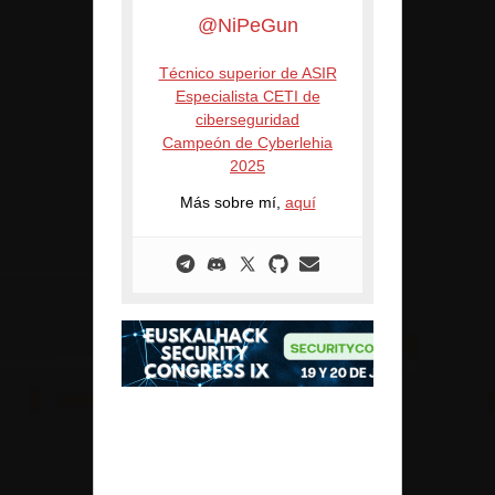
@NiPeGun
Técnico superior de ASIR
Especialista CETI de
ciberseguridad
Campeón de Cyberlehia
2025
Más sobre mí,
aquí