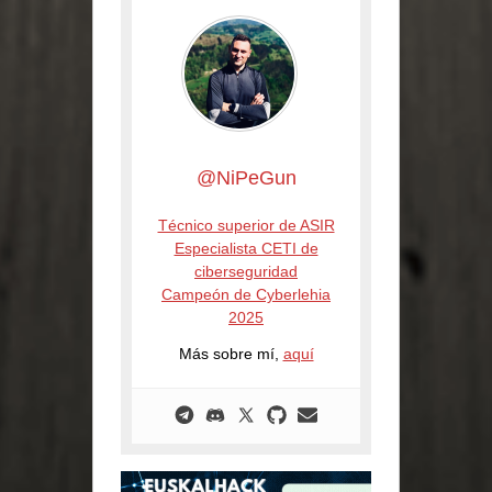
@NiPeGun
Técnico superior de ASIR
Especialista CETI de
ciberseguridad
Campeón de Cyberlehia
2025
Más sobre mí,
aquí