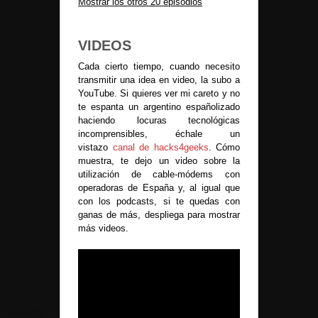
Mostrar los otros 20 episodios
VIDEOS
Cada cierto tiempo, cuando necesito
transmitir una idea en video, la subo a
YouTube. Si quieres ver mi careto y no
te espanta un argentino españolizado
haciendo locuras tecnológicas
incomprensibles, échale un
vistazo
canal de hacks4geeks
. Cómo
muestra, te dejo un video sobre la
utilización de cable-módems con
operadoras de España y, al igual que
con los podcasts, si te quedas con
ganas de más, despliega para mostrar
más videos.