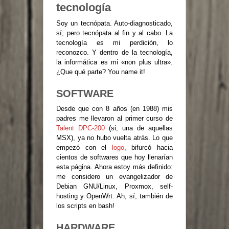
tecnología
Soy un tecnópata. Auto-diagnosticado,
sí; pero tecnópata al fin y al cabo. La
tecnología es mi perdición, lo
reconozco. Y dentro de la tecnología,
la informática es mi «non plus ultra».
¿Que qué parte? You name it!
SOFTWARE
Desde que con 8 años (en 1988) mis
padres me llevaron al primer curso de
Talent DPC-200
(si, una de aquellas
MSX), ya no hubo vuelta atrás. Lo que
empezó con el
logo
, bifurcó hacia
cientos de softwares que hoy llenarían
esta página. Ahora estoy más definido:
me considero un evangelizador de
Debian GNU/Linux, Proxmox, self-
hosting y OpenWrt. Ah, sí, también de
los scripts en bash!
HARDWARE