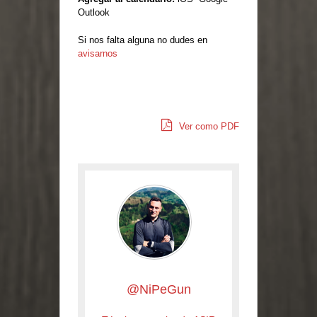
Outlook
Si nos falta alguna no dudes en
avisarnos
Ver como PDF
@NiPeGun