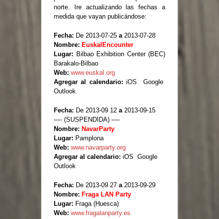
norte. Ire actualizando las fechas a
medida que vayan publicándose:
Fecha:
De 2013-07-25
a
2013-07-28
Nombre:
EuskalEncounter
Lugar:
Bilbao Exhibition Center (BEC)
Barakalo-Bilbao
Web:
www.euskal.org
Agregar al calendario:
iOS Google
Outlook
Fecha:
De 2013-09 12
a
2013-09-15
—- (SUSPENDIDA) —-
Nombre:
NavarParty
Lugar:
Pamplona
Web:
www.navarparty.org
Agregar al calendario:
iOS Google
Outlook
Fecha:
De 2013-09 27
a
2013-09-29
Nombre:
Fraga LAN Party
Lugar:
Fraga (Huesca)
Web:
www.fragalanparty.es