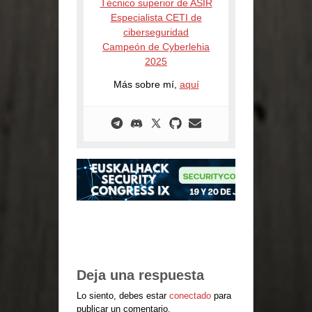
Técnico superior de ASIR
Especialista CETI de
ciberseguridad
Campeón de Cyberlehia
2025
Más sobre mí,
aquí
Deja una respuesta
Lo siento, debes estar
conectado
para
publicar un comentario.