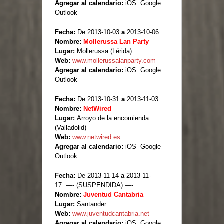
Agregar al calendario:
iOS Google
Outlook
Fecha:
De 2013-10-03
a
2013-10-06
Nombre:
Mollerussa Lan Party
Lugar:
Mollerussa (Lérida)
Web:
www.mollerussalanparty.com
Agregar al calendario:
iOS Google
Outlook
Fecha:
De 2013-10-31
a
2013-11-03
Nombre:
NetWired
Lugar:
Arroyo de la encomienda
(Valladolid)
Web:
www.netwired.es
Agregar al calendario:
iOS Google
Outlook
Fecha:
De 2013-11-14
a
2013-11-
17 —- (SUSPENDIDA) —-
Nombre:
Juventud Cantabria
Lugar:
Santander
Web:
www.juventudcantabria.net
Agregar al calendario:
iOS Google