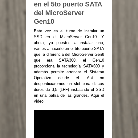
en el 5to puerto SATA
del MicroServer
Gen10
Esta vez es el turno de instalar un
SSD en el MicroServer Gen10. Y
ahora, ya puestos a instalar uno,
vamos a hacerlo en el 5to puerto SATA
que, a diferencia del MicroServer Gen8
que era SATA300, el Gen10
proporciona la tecnología SATA600 y
además permite arrancar el Sistema
Operativo desde él. Así no
desperdiciaremos un slot para discos
duros de 3,5 (LFF) instalando el SSD
en una bahía de las grandes. Aquí el
video: