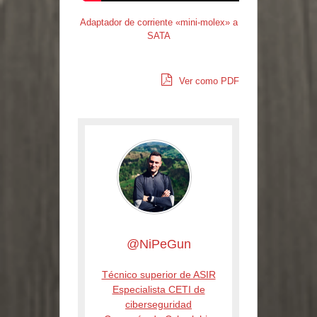
Adaptador de corriente «mini-molex» a
SATA
Ver como PDF
@NiPeGun
Técnico superior de ASIR
Especialista CETI de
ciberseguridad