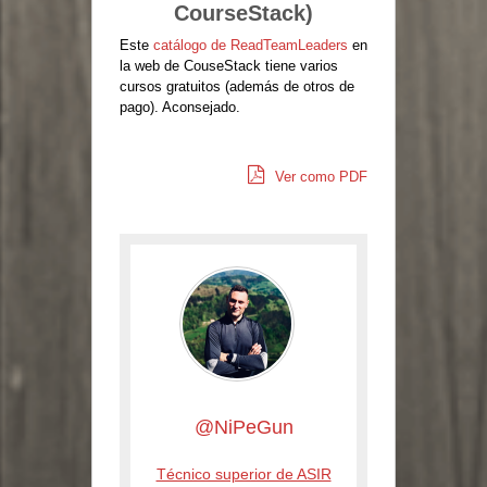
CourseStack)
Este
catálogo de ReadTeamLeaders
en
la web de CouseStack tiene varios
cursos gratuitos (además de otros de
pago). Aconsejado.
Ver como PDF
@NiPeGun
Técnico superior de ASIR