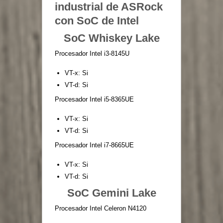
industrial de ASRock
con SoC de Intel
SoC Whiskey Lake
Procesador Intel i3-8145U
VT-x: Si
VT-d: Si
Procesador Intel i5-8365UE
VT-x: Si
VT-d: Si
Procesador Intel i7-8665UE
VT-x: Si
VT-d: Si
SoC Gemini Lake
Procesador Intel Celeron N4120