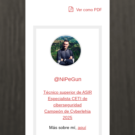
Ver como PDF
@NiPeGun
Técnico superior de ASIR
Especialista CETI de
ciberseguridad
Campeón de Cyberlehia
2025
Más sobre mí,
aquí