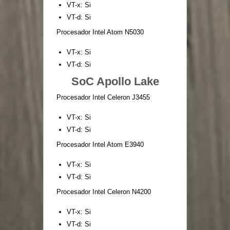
VT-x: Si
VT-d: Si
Procesador Intel Atom N5030
VT-x: Si
VT-d: Si
SoC Apollo Lake
Procesador Intel Celeron J3455
VT-x: Si
VT-d: Si
Procesador Intel Atom E3940
VT-x: Si
VT-d: Si
Procesador Intel Celeron N4200
VT-x: Si
VT-d: Si