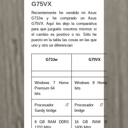
G75VX
Recientemente he vendido mi Asus
G73Jw y he comprado un Asus
G75VX. Aquí les dejo la comparativa
para que juzguéis vosotros mismos si
el cambio es positivo o no. Sólo he
puesto en la tabla las cosas en las que
uno y otro se diferencian:
G73Jw
G75VX
Windows 7 Home
Windows 8 Home 64
Premium 64
bits
bits
Procesador i7
Procesador i7 Ivy
Sandy bridge
bridge
8 GB RAM DDR3
16 GB RAM DDR3
1333 MHz
1600 MHz