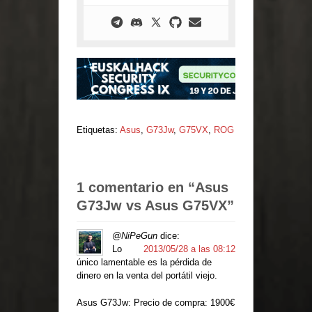
Etiquetas:
Asus
,
G73Jw
,
G75VX
,
ROG
1 comentario en “
Asus
G73Jw vs Asus G75VX
”
@NiPeGun
dice:
Lo
2013/05/28 a las 08:12
único lamentable es la pérdida de
dinero en la venta del portátil viejo.
Asus G73Jw: Precio de compra: 1900€