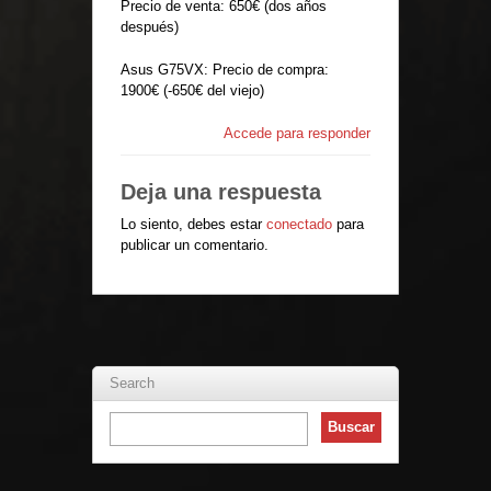
Precio de venta: 650€ (dos años
después)
Asus G75VX: Precio de compra:
1900€ (-650€ del viejo)
Accede para responder
Deja una respuesta
Lo siento, debes estar
conectado
para
publicar un comentario.
Search