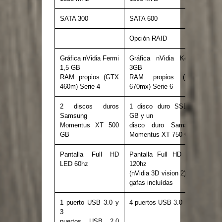
SATA 300
SATA 600
Opción RAID
Gráfica nVidia Fermi
Gráfica nVidia Kepler
1,5 GB
3GB
RAM propios (GTX
RAM propios (GTX
460m) Serie 4
670mx) Serie 6
2 discos duros
1 disco duro SSD256
Samsung
GB y un
Momentus XT 500
disco duro Samsung
GB
Momentus XT 750 GB
Pantalla Full HD
Pantalla Full HD LED
LED 60hz
120hz
(nVidia 3D vision 2) con
gafas incluídas
1 puerto USB 3.0 y
4 puertos USB 3.0
3
puertos USB 2.0