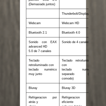
(Demasiado juntos)
Thunderbolt/DisplayPort
Webcam
Webcam HD
Bluetooth 2.1
Bluetooth 4.0
Sonido con EAX
Sonido de 4 canales
advanced HD
5.0 de 7 canales
Teclado
Teclado retroiluminado
retroiluminado con
con
teclado numérico
teclado numérico
muy junto
separado (Más
comodo)
Bluray
Bluray 3D
Refrigeracion por
Refrigeracion más
atrás y
eficiente