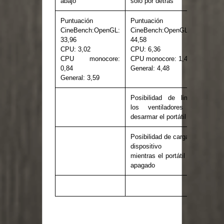
abajo
solo por detrás
Puntuación
Puntuación
CineBench:OpenGL:
CineBench:OpenGL:
33,96
44,58
CPU: 3,02
CPU: 6,36
CPU monocore:
CPU monocore: 1,42
0,84
General: 4,48
General: 3,59
Posibilidad de limpiar
los ventiladores sin
desarmar el portátil
Posibilidad de cargar un
dispositivo USB
mientras el portátil está
apagado