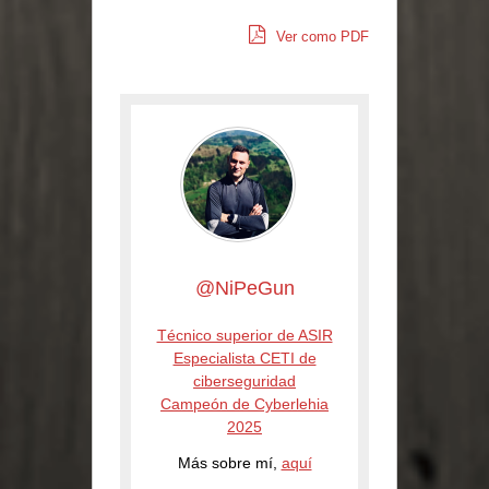
Ver como PDF
@NiPeGun
Técnico superior de ASIR
Especialista CETI de
ciberseguridad
Campeón de Cyberlehia
2025
Más sobre mí,
aquí