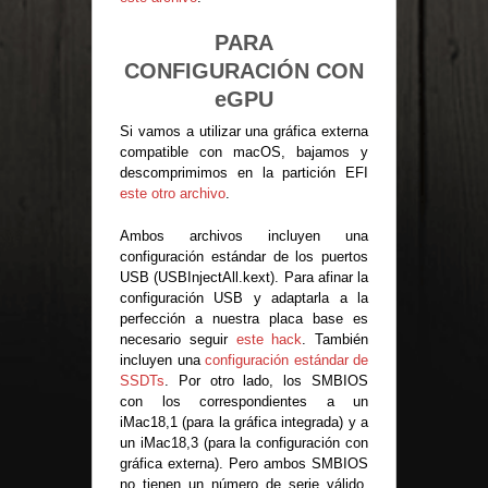
PARA
CONFIGURACIÓN CON
eGPU
Si vamos a utilizar una gráfica externa
compatible con macOS, bajamos y
descomprimimos en la partición EFI
este otro archivo
.
Ambos archivos incluyen una
configuración estándar de los puertos
USB (USBInjectAll.kext). Para afinar la
configuración USB y adaptarla a la
perfección a nuestra placa base es
necesario seguir
este hack
. También
incluyen una
configuración estándar de
SSDTs
. Por otro lado, los SMBIOS
con los correspondientes a un
iMac18,1 (para la gráfica integrada) y a
un iMac18,3 (para la configuración con
gráfica externa). Pero ambos SMBIOS
no tienen un número de serie válido.