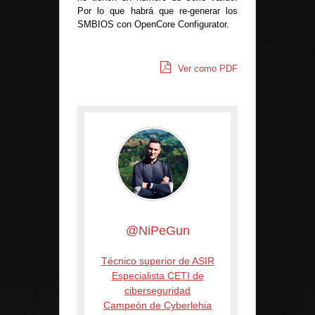
Por lo que habrá que re-generar los
SMBIOS con OpenCore Configurator.
Ver como PDF
@NiPeGun
Técnico superior de ASIR
Especialista CETI de
ciberseguridad
Campeón de Cyberlehia