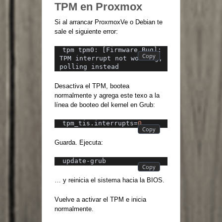
TPM en Proxmox
Si al arrancar ProxmoxVe o Debian te
sale el siguiente error:
tpm tpm0: [Firmware Bug]: 
TPM interrupt not working, 
polling instead
Desactiva el TPM, bootea
normalmente y agrega este texo a la
línea de booteo del kernel en Grub:
tpm_tis.interrupts=
0
Guarda. Ejecuta:
update-grub
… y reinicia el sistema hacia la BIOS.
Vuelve a activar el TPM e inicia
normalmente.