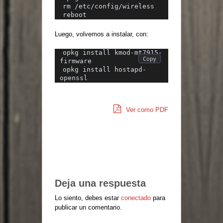
rm /etc/config/wireless
reboot
Luego, volvemos a instalar, con:
opkg install kmod-mt7915-
firmware
opkg install hostapd-
openssl
Ver como PDF
Deja una respuesta
Lo siento, debes estar
conectado
para
publicar un comentario.