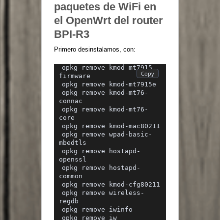
paquetes de WiFi en
el OpenWrt del router
BPI-R3
Primero desinstalamos, con:
opkg remove kmod-mt7915-
firmware
opkg remove kmod-mt7915e
opkg remove kmod-mt76-
connac
opkg remove kmod-mt76-
core
opkg remove kmod-mac80211
opkg remove wpad-basic-
mbedtls
opkg remove hostapd-
openssl
opkg remove hostapd-
common
opkg remove kmod-cfg80211
opkg remove wireless-
regdb
opkg remove iwinfo
opkg remove iw