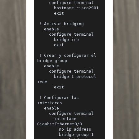
    configure terminal
      hostname cisco2901
      exit
! Activar bridging
  enable
    configure terminal
      bridge irb
      exit
! Crear y configurar el 
bridge group
  enable
    configure terminal
      bridge 1 protocol 
ieee
      exit
! Configurar las 
interfaces
  enable
    configure terminal
      interface 
GigabitEthernet0/0
        no ip address
        bridge-group 1