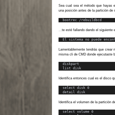
Sea cual sea el método que hayas el
una posición antes de la partición d
bootrec /rebuildbcd
…te esté fallando dando el siguiente e
El sistema no puede encon
Lamentablemente tendrás que crear nu
misma cli de CMD donde ejecutaste bo
diskpart
list disk
Identifica entonces cual es el disco qu
select disk 0
detail disk
Identifica el volumen de la partición 
select volume 0