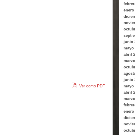
febrer
enero
dicie
novie
octub
septi
junio
mayo 
abril 
marzo
octub
agost
junio
Ver como PDF
mayo 
abril 
marzo
febrer
enero
dicie
novie
octub