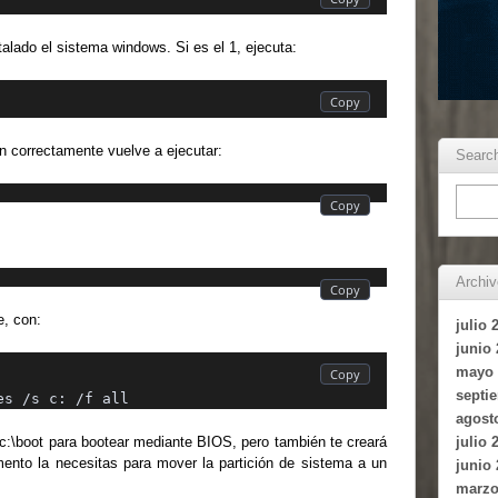
talado el sistema windows. Si es el 1, ejecuta:
n correctamente vuelve a ejecutar:
Searc
Archi
e, con:
julio 
junio
mayo 
septi
es /s c: /f all
agost
 c:\boot para bootear mediante BIOS, pero también te creará
julio 
omento la necesitas para mover la partición de sistema a un
junio
marzo