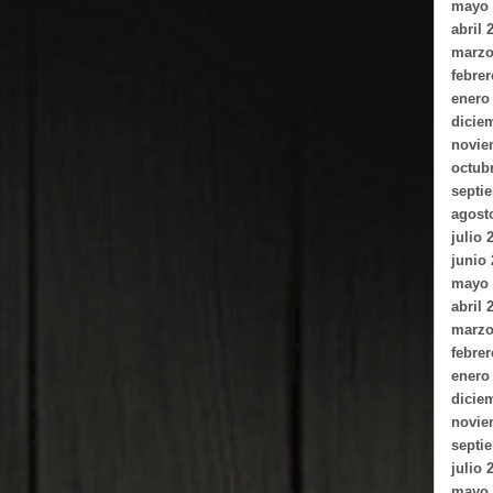
mayo 
abril 
marzo
febrer
enero
dicie
novie
octub
septi
agost
julio 
junio
mayo 
abril 
marzo
febrer
enero
dicie
novie
septi
julio 
mayo 