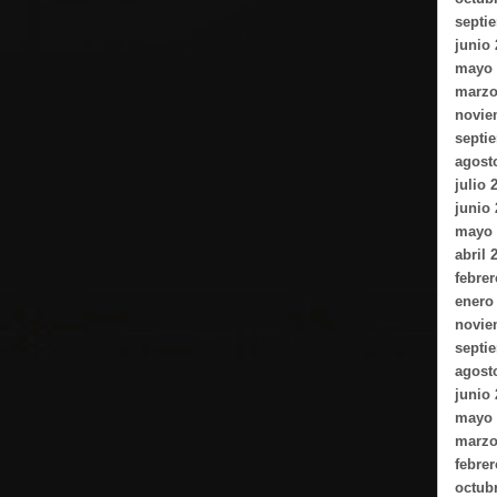
septi
junio
mayo 
marzo
novie
septi
agost
julio 
junio
mayo 
abril 
febrer
enero
novie
septi
agost
junio
mayo 
marzo
febrer
octub