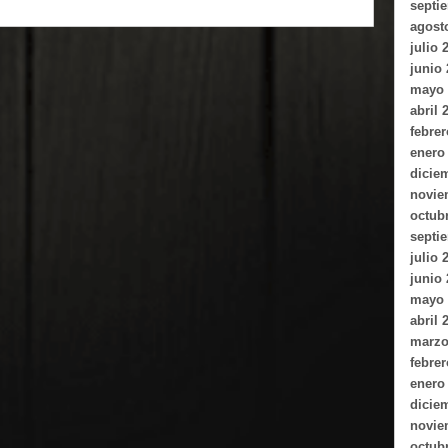
septi
agost
julio 
junio
mayo 
abril 
febrer
enero
dicie
novie
octub
septi
julio 
junio
mayo 
abril 
marzo
febrer
enero
dicie
novie
octub