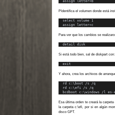
assign letter=b
PIdentifica el volumen donde está ins
select volume 1
assign letter=c
Para ver que los cambios se realizaro
detail disk
Si está todo bien, sal de diskpart con:
exit
Y ahora, crea los archivos de arranqu
rd c:\boot /s /q
rd c:\efi /s /q
bcdboot c:\windows /l es-
Esa última orden te creará la carpeta
la carpeta c:\efi, por si en algún m
disco GPT.