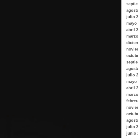
septi
agost
julio 
mayo 
abril 
marzo
dicie
novie
octub
septi
agost
julio 
mayo 
abril 
marzo
febrer
novie
octub
agost
julio 
junio