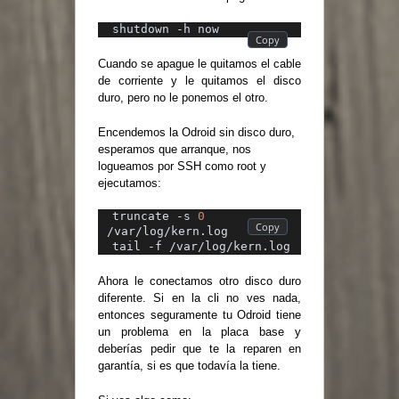
shutdown -h now
Cuando se apague le quitamos el cable
de corriente y le quitamos el disco
duro, pero no le ponemos el otro.
Encendemos la Odroid sin disco duro,
esperamos que arranque, nos
logueamos por SSH como root y
ejecutamos:
truncate -s 
0
/var/log/kern.log
tail -f /var/log/kern.log
Ahora le conectamos otro disco duro
diferente. Si en la cli no ves nada,
entonces seguramente tu Odroid tiene
un problema en la placa base y
deberías pedir que te la reparen en
garantía, si es que todavía la tiene.