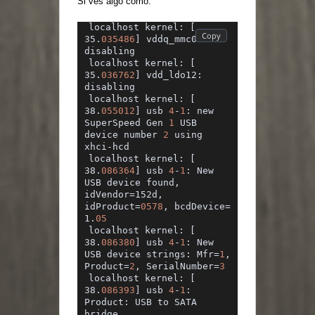
Si ves algo como:
localhost kernel: [ 
35.
035486
] vddq_mmc0: 
disabling
localhost kernel: [ 
35.
036762
] vdd_ldo12: 
disabling
localhost kernel: [ 
38.
055012
] usb 
4
-
1
: new 
SuperSpeed Gen 
1
 USB 
device number 
2
 using 
xhci-hcd
localhost kernel: [ 
38.
086364
] usb 
4
-
1
: New 
USB device found, 
idVendor=152d, 
idProduct=
0578
, bcdDevice= 
1.
05
localhost kernel: [ 
38.
086380
] usb 
4
-
1
: New 
USB device strings: Mfr=
1
, 
Product=
2
, SerialNumber=
3
localhost kernel: [ 
38.
086393
] usb 
4
-
1
: 
Product: USB to SATA 
bridge