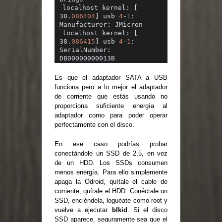
localhost kernel: [ 
38.
086404
] usb 
4
-
1
: 
Manufacturer: JMicron
localhost kernel: [ 
38.
086415
] usb 
4
-
1
: 
SerialNumber: 
DB00000000013B
Es que el adaptador SATA a USB
funciona pero a lo mejor el adaptador
de corriente que estás usando no
proporciona suficiente energía al
adaptador como para poder operar
perfectamente con el disco.
En ese caso podrías probar
conectándole un SSD de 2,5, en vez
de un HDD. Los SSDs consumen
menos energía. Para ello simplemente
apaga la Odroid, quítale el cable de
corriente, quítale el HDD. Conéctale un
SSD, enciéndela, loguéate como root y
vuelve a ejecutar
blkid
. Si el disco
SSD aparece, seguramente sea que el