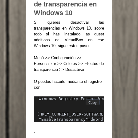
de transparencia en
Windows 10
Si quieres desactivar las
transparencias en Windows 10, sobre
todo si has instalado las guest
additions de VirtualBox en ese
Windows 10, sigue estos pasos:
Menú >> Configuración >>
Personalizar >> Colores >> Efectos de
transparencia >> Desactivar
O puedes hacerlo mediante el registro
con:
Windows Registry Editor Version 5.00
[HKEY_CURRENT_USER\SOFTWARE\Microsoft\Win
"EnableTransparency"=dword:00000000
.