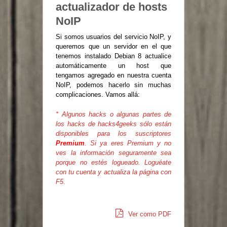
actualizador de hosts
NoIP
Si somos usuarios del servicio NoIP, y
queremos que un servidor en el que
tenemos instalado Debian 8 actualice
automáticamente un host que
tengamos agregado en nuestra cuenta
NoIP, podemos hacerlo sin muchas
complicaciones. Vamos allá:
* Algunos hacks o algunas partes de
los hacks de hacks4geeks sólo están
disponibles para los suscriptores
Premium
. Si ya eres Premium y no
ves la información seguramente sea
porque no estés logueado. Loguéate
con tu cuenta y actualiza la página con
F5.
Ver como PDF