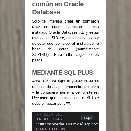
común en Oracle
Database
Sólo te interesa crear un
common
user
en oracle database si has
instalado Oracle Database XE y estás
usando el SID xe, no el servicio por
defecto que se creó al instalarse la
base de datos (normalmente
XEPDB1). Para ello sigue estos
pasos:
MEDIANTE SQL PLUS
Abre la cli de sqlplus y ejecuta estas
órdenes de abajo cambiando el usuario
y la contaseña por el/la de tu interés.
Recuerda que el usuario en el SID xe
debe empezar por c##:
-- USER SQL
CREATE
USER
"c##nombredeusuarioelegido" 
IDENTIFIED
BY