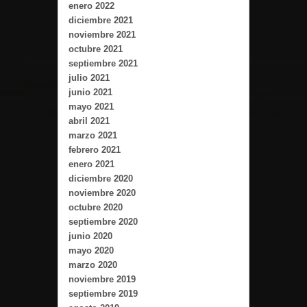
enero 2022
diciembre 2021
noviembre 2021
octubre 2021
septiembre 2021
julio 2021
junio 2021
mayo 2021
abril 2021
marzo 2021
febrero 2021
enero 2021
diciembre 2020
noviembre 2020
octubre 2020
septiembre 2020
junio 2020
mayo 2020
marzo 2020
noviembre 2019
septiembre 2019