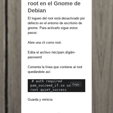
root en el Gnome de
Debian
El logueo del root está desactivado por
defecto en el entorno de escritorio de
gnome. Para activarlo sigue estos
pasos:
Abre una cli como root.
Edita el archivo /etc/pam.d/gdm-
password
Comenta la línea que contiene al root
quedándote así:
# auth required 
pam_succeed_if.so user != 
root quiet_success
Guarda y reinicia