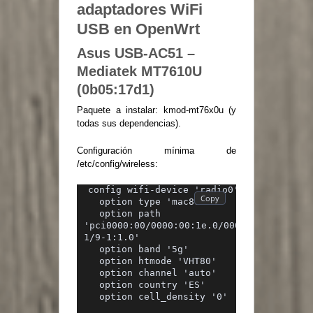
adaptadores WiFi
USB en OpenWrt
Asus USB-AC51 –
Mediatek MT7610U
(0b05:17d1)
Paquete a instalar: kmod-mt76x0u (y
todas sus dependencias).
Configuración mínima de
/etc/config/wireless:
config wifi-device 'radio0'
  option type 'mac80211'
  option path 
'pci0000:00/0000:00:1e.0/0000:05:02.0/000
1/9-1:1.0'
  option band '5g'
  option htmode 'VHT80'
  option channel 'auto'
  option country 'ES'
  option cell_density '0'