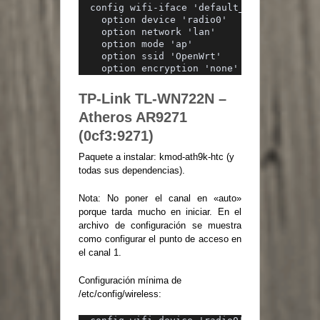
config wifi-iface 'default_radio0'
  option device 'radio0'
  option network 'lan'
  option mode 'ap'
  option ssid 'OpenWrt'
  option encryption 'none'
TP-Link TL-WN722N –
Atheros AR9271
(0cf3:9271)
Paquete a instalar: kmod-ath9k-htc (y
todas sus dependencias).
Nota: No poner el canal en «auto»
porque tarda mucho en iniciar. En el
archivo de configuración se muestra
como configurar el punto de acceso en
el canal 1.
Configuración mínima de
/etc/config/wireless: