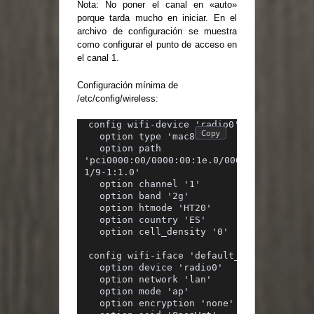
Nota: No poner el canal en «auto»
porque tarda mucho en iniciar. En el
archivo de configuración se muestra
como configurar el punto de acceso en
el canal 1.
Configuración mínima de
/etc/config/wireless:
config wifi-device 'radio0'
  option type 'mac80211'
  option path 
'pci0000:00/0000:00:1e.0/0000:05:02.0/000
1/9-1:1.0'
  option channel '1'
  option band '2g'
  option htmode 'HT20'
  option country 'ES'
  option cell_density '0'
config wifi-iface 'default_radio0'
  option device 'radio0'
  option network 'lan'
  option mode 'ap'
  option encryption 'none'