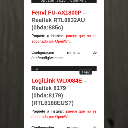
  option ssid 'OpenWrt'
Fenvi FU-AX1800P
–
Realtek RTL8832AU
(0bda:885c)
Paquete a instalar:
parece que no es
soportado por OpenWrt
.
Configuración mínima de
/etc/config/wireless:
x
LogiLink WL0084E
–
Realtek 8179
(0bda:8179)
(RTL8188EUS?)
Paquete a instalar:
parece que no es
soportado por OpenWrt
.
Configuración mínima de