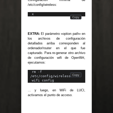
/etc/config/wireless:
x
EXTRA:
El parámetro «option path» en
los archivos de configuración
detallados arriba corresponden al
ordenador/router en el que fue
capturado. Para re-generar otro archivo
de configuración wifi de OpenWrt,
ejecutamos:
rm -f 
/etc/config/wireless
wifi config
… y luego, en WiFi de LUCI,
activamos el punto de acceso.