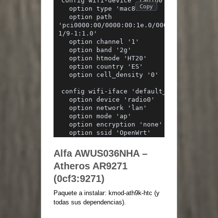
config wifi-device 'radio0'
  option type 'mac80211'
  option path 
'pci0000:00/0000:00:1e.0/0000:05:02.0/000
1/9-1:1.0'
  option channel '1'
  option band '2g'
  option htmode 'HT20'
  option country 'ES'
  option cell_density '0'
config wifi-iface 'default_radio0'
  option device 'radio0'
  option network 'lan'
  option mode 'ap'
  option encryption 'none'
  option ssid 'OpenWrt'
Alfa AWUS036NHA –
Atheros AR9271
(0cf3:9271)
Paquete a instalar: kmod-ath9k-htc (y
todas sus dependencias).