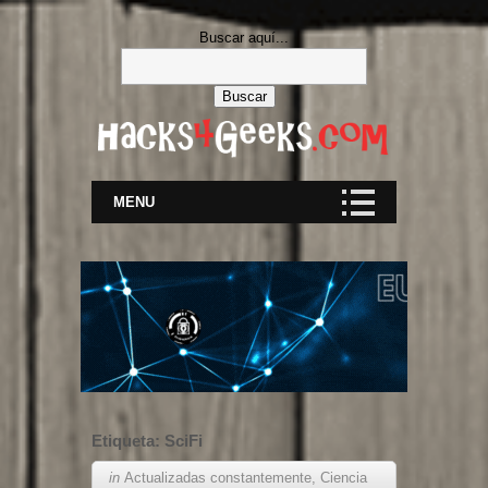
Buscar aquí...
MENU
Etiqueta:
SciFi
in
Actualizadas constantemente
,
Ciencia