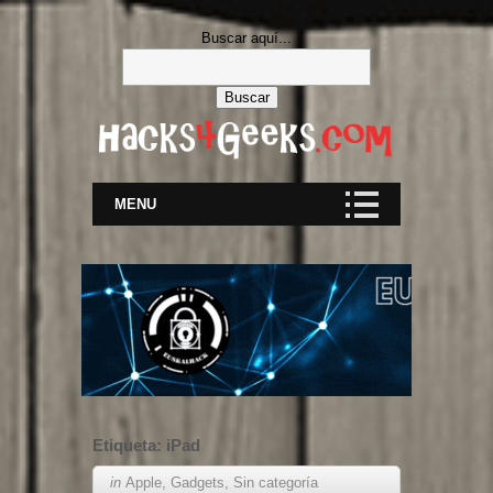
Buscar aquí...
MENU
Etiqueta:
iPad
in
Apple
,
Gadgets
,
Sin categoría